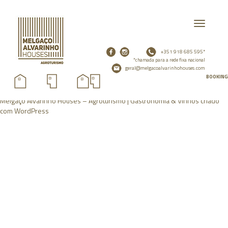
Toggle
navigatio
+351 918 685 595*
*chamada para a rede fixa nacional
geral@melgacoalvarinhohouses.com
BOOKING
Melgaço Alvarinho Houses – Agroturismo | Gastronomia & Vinhos criado
com
WordPress