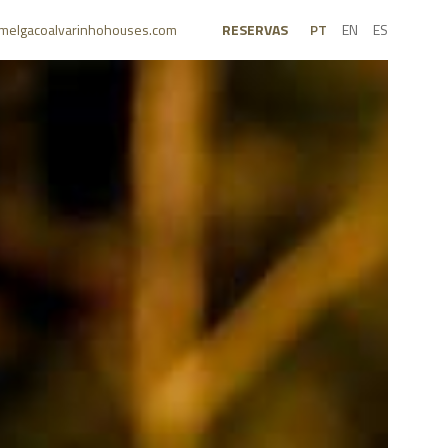
melgacoalvarinhohouses.com
RESERVAS
PT
EN
ES