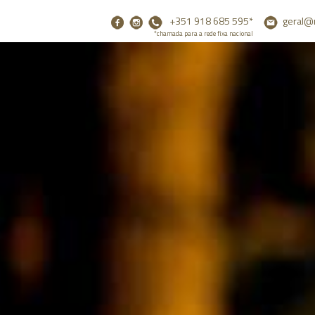
+351 918 685 595*
geral@
*chamada para a rede fixa nacional